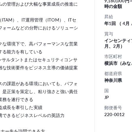
9,180,000
ムの管理および大幅な事業成長の推進に
時の金額
昇給
TAM）、IT運用管理（ITOM）、ITセ
年1回 （ 4
トフォームなどの分野におけるソリューシ
賞与
インセンティ
クな環境下で、高パフォーマンスな営業
月、2月）
する能力を有している
市区町村
ンサルタントまたはセキュリティコンサ
横浜市（みな
雑な技術要件をビジネス主導の価値提案
都道府県
神奈川県
スの課題がある環境においても、パフォ
国
、是正策を策定し、粘り強さと強い責任
JP
業務を遂行できる
益成長を牽引した実績
郵便番号
220-0012
携できるビジネスレベルの英語力
トナー先を訪問できる方