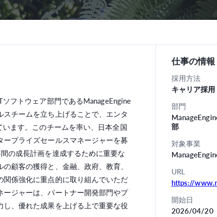
仕事の情報
採用方法
キャリア採用
フトウェア部門であるManageEngine
部門
ルスチームを立ち上げることで、エンタ
ManageE
部
ています。このチームを率い、日本全国
タープライズセールスマネージャーを募
対象事業
年間の成長計画を達成するために重要な
ManageEngi
ルの顧客の獲得と、金融、政府、教育、
URL
の関係強化に重点的に取り組んでいただ
https://www.
ネージャーは、パートナー開発部門やプ
開始日
力し、優れた成果を上げる上で重要な役
2026/04/20