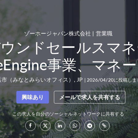
ゾーホージャパン株式会社
|
営業職
バウンドセールスマネ
geEngine事業、マ
浜市（みなとみらいオフィス）
,
JP
|
2026/04/20に投稿し
興味あり
メールで求人を共有する
この求人を自分のソーシャルネットワークに共有する