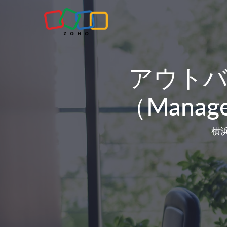
アウト
（Mana
横