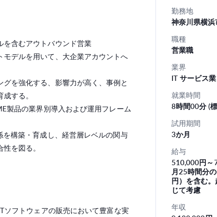
勤務地
神奈川県横浜
職種
ルを含むアウトバウンド営業
営業職
トモデルを用いて、大企業アカウントへ
業界
IT サービス業
ングを強化する、影響力が高く、事例と
就業時間
育成する。
8時間00分 (標
ME製品の業界別導入および運用フレーム
試用期間
3か月
係を構築・育成し、経営層レベルの関与
合性を図る。
給与
510,000円
月25時間分の固
円）を含む。
じて考慮
年収
ITソフトウェアの販売において豊富な実