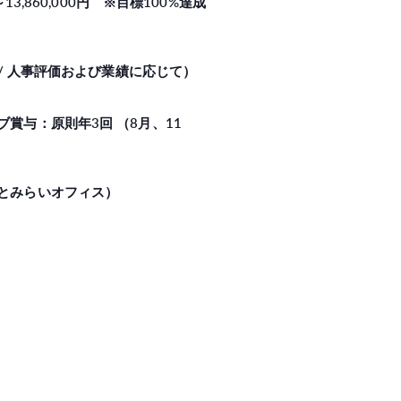
円～13,860,000円 ※目標100%達成
月 / 人事評価および業績に応じて）
ブ賞与：原則年3回 （8月、11
とみらいオフィス）